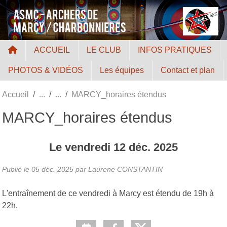
Panneau de gestion des cookies
ACCUEIL
LE CLUB
INFOS PRATIQUES
PHOTOS & VIDÉOS
Les équipes
Contact et plan
Accueil
MARCY_horaires étendus
MARCY_horaires étendus
Le
vendredi
12
déc.
2025
Publié le
05 déc. 2025
par Laurene CONSTANTIN
L'entraînement de ce vendredi à Marcy est étendu de 19h à
22h.