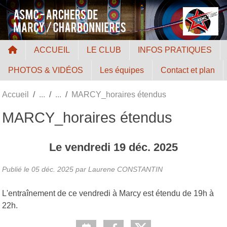
Panneau de gestion des cookies
ACCUEIL
LE CLUB
INFOS PRATIQUES
PHOTOS & VIDÉOS
Les équipes
Contact et plan
Accueil
MARCY_horaires étendus
MARCY_horaires étendus
Le
vendredi
19
déc.
2025
Publié le
05 déc. 2025
par Laurene CONSTANTIN
L'entraînement de ce vendredi à Marcy est étendu de 19h à
22h.