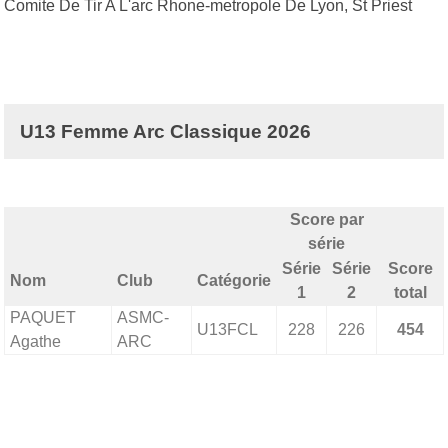
Comite De Tir A L'arc Rhone-metropole De Lyon, St Priest
U13 Femme Arc Classique 2026
Score par
série
Série
Série
Score
Nom
Club
Catégorie
1
2
total
PAQUET
ASMC-
U13FCL
228
226
454
Agathe
ARC