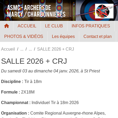
Panneau de gestion des cookies
ACCUEIL
LE CLUB
INFOS PRATIQUES
PHOTOS & VIDÉOS
Les équipes
Contact et plan
Accueil
SALLE 2026 + CRJ
SALLE 2026 + CRJ
Du samedi 03 au dimanche 04 janv. 2026, à St Priest
Discipline :
Tir à 18m
Formule :
2X18M
Championnat :
Individuel Tir à 18m 2026
Organisation :
Comite Regional Auvergne-rhone Alpes,