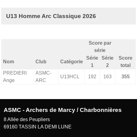
U13 Homme Arc Classique 2026
Score par
série
Série
Série
Score
Nom
Club
Catégorie
1
2
total
PREDIERI
ASMC-
U13HCL
192
163
355
Ange
ARC
ASMC - Archers de Marcy / Charbonnières
8 Allée des Peupliers
69160
TASSIN LA DEMI LUNE