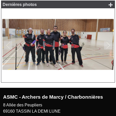
+
Dernières photos
Précedent
Suiv
ASMC - Archers de Marcy / Charbonnières
8 Allée des Peupliers
69160
TASSIN LA DEMI LUNE