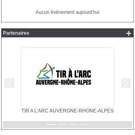
Aucun évènement aujourd'hui
+
Partenaires
Précedent
Suiv
TIR A L'ARC AUVERGNE-RHONE-ALPES