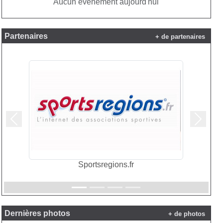
Aucun évènement aujourd'hui
Partenaires
+ de partenaires
Précedent
Suivan
Sportsregions.fr
Dernières photos
+ de photos