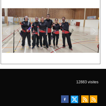
Précedent
Suivan
12883
visites