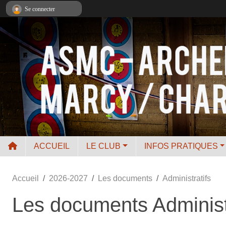
Panneau de gestion des cookies
Se connecter
ACCUEIL
LE CLUB
INFOS PRATIQUES
Accueil
2026-2027
Les documents
Administratifs
Les documents Administ