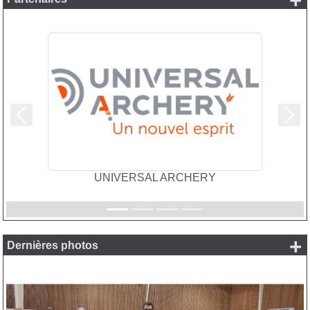
+
Précedent
Suiv
UNIVERSAL ARCHERY
+
Dernières photos