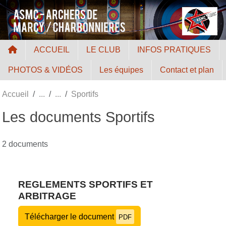
Panneau de gestion des cookies
ACCUEIL
LE CLUB
INFOS PRATIQUES
PHOTOS & VIDÉOS
Les équipes
Contact et plan
Accueil
Sportifs
Les documents Sportifs
2 documents
REGLEMENTS SPORTIFS ET
ARBITRAGE
Télécharger le document
PDF