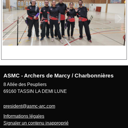
Précedent
Suiv
ASMC - Archers de Marcy / Charbonnières
8 Allée des Peupliers
69160
TASSIN LA DEMI LUNE
president@asmc-arc.com
Informations légales
Signaler un contenu inapproprié